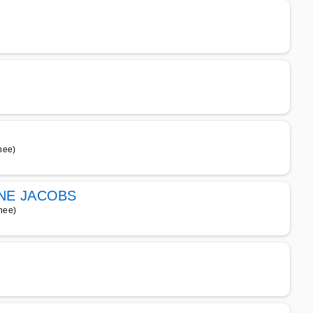
nee)
INE JACOBS
nee)