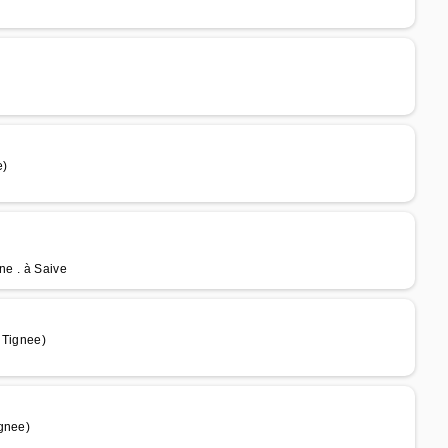
e)
ne . à Saive
Tignee)
ignee)