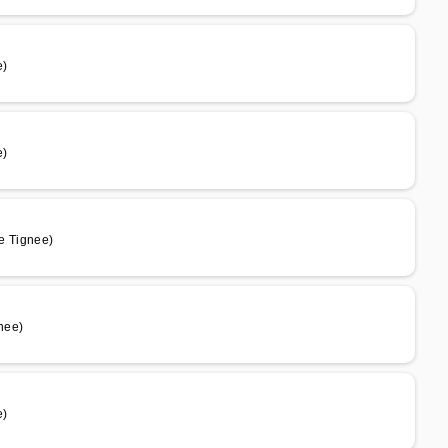
e)
e)
e Tignee)
nee)
e)