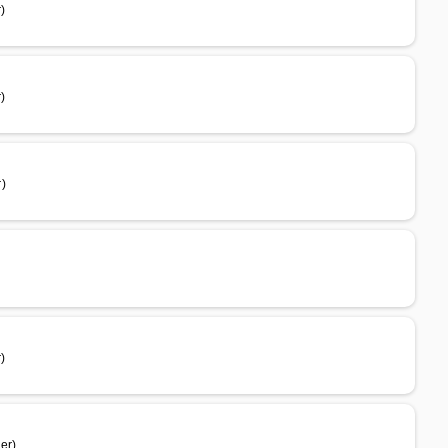
)
)
)
)
er)